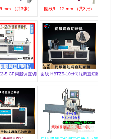
 9 mm （共3张）
圆线9－12 mm （共3张）
Z2-5 CF伺服调直切断机
圆线 HBTZ5-10cf伺服调直切断机
线 无痕调直机
扁线 弹簧扁线调直切断机（液压式）