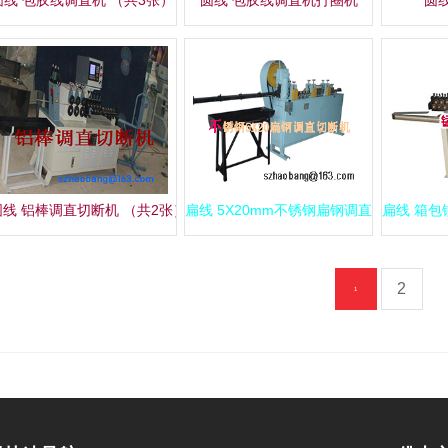
圆线 铝棒调直切断机 （共2张）
扁线 5X20mm不锈钢扁钢调直切断机 （共
扁线 箱
2
1