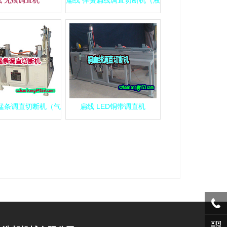
2张）
包锰条调直切断机（气压式）
扁线 LED铜带调直机